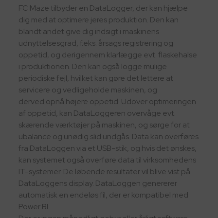
FC Maze tilbyder en DataLogger, der kan hjælpe
dig med at optimere jeres produktion. Den kan
blandt andet give dig indsigt i maskinens
udnyttelsesgrad, f.eks. årsags registrering og
oppetid, og derigennem klarlægge evt. flaskehalse
i produktionen. Den kan også logge mulige
periodiske fejl, hvilket kan gøre det lettere at
servicere og vedligeholde maskinen, og
derved opnå højere oppetid. Udover optimeringen
af oppetid, kan DataLoggeren overvåge evt.
skærende værktøjer på maskinen, og sørge for at
ubalance og unødig slid undgås. Data kan overføres
fra DataLoggen via et USB-stik, og hvis det ønskes,
kan systemet også overføre data til virksomhedens
IT-systemer. De løbende resultater vil blive vist på
DataLoggens display. DataLoggen genererer
automatisk en endeløs fil, der er kompatibel med
Power BI.