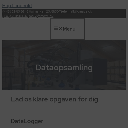
Hop til indhold
(+45) 29 83 86 46
Højmarken 23, 8830 Tjele
mail@fcmaze.dk
(+45) 29 83 86 46
mail@fcmaze.dk
Menu
Dataopsamling
Lad os klare opgaven for dig
DataLogger