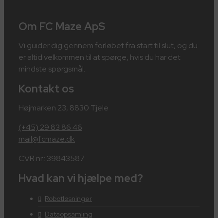
Om FC Maze ApS
Vi guider dig gennem forløbet fra start til slut, og du
er altid velkommen til at spørge, hvis du har det
mindste spørgsmål.
Kontakt os
Højmarken 23, 8830 Tjele
(+45) 29 83 86 46
mail@fcmaze.dk
CVR nr.: 39843587
Hvad kan vi hjælpe med?
Robotløsninger
Dataopsamling