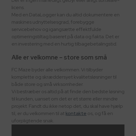
Der er ingen månedligt gebyr eller årligt software-
licens.
Med en DataLogger kan du altid dokumentere en
maskines udnyttelsesgrad, forebygge
servicebehov og igangsætte effektfulde
optimeringstiltag baseret på data og fakta. Det er
en investering med en hurtig tilbagebetalingstid.
Alle er velkomne – store som små
FC Maze byder alle velkommen. Vi tilbyder
komplette og skræddersyet kvalitetsløsninger til
både store og små virksomheder.
Vi bestræber os altid på at finde den bedste løsning
til kunden, uanset om det er et større eller mindre
projekt. Fandt du ikke netop det, du skal have hjælp
til, er du velkommen til at
kontakte
os, og få en
uforpligtende snak.